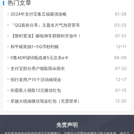
热门文章
2024年支付宝集五福最强攻略
01-29
『QQ装扮分享』主题名片气泡背景等
03-23
【限时置顶】哆啦神车群限时开放中！
01-01
和平精英抽1~5Q币秒到账
12-11
0鲁AD钙奶6瓶或者5元京东e卡
08-09
支付宝部分用户领取雨伞雨衣
07-22
招行老用户15个活动抽现金
12-17
街霸新人领取12元微信红包
01-15
穿越火线抽微信现金红包（无需登录）
12-20
免责声明
本站所发布的全部内容源于互联网搬运，仅限于小范围内传播学习和文献参考，请在下