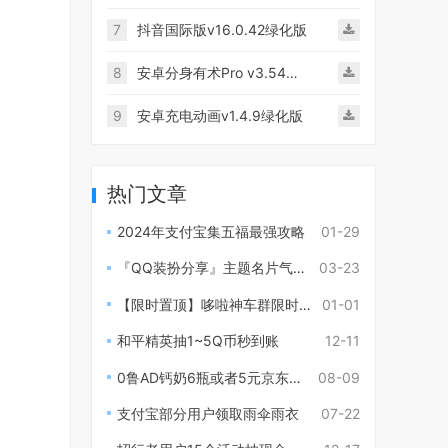
7
抖音国际版v16.0.42绿化版
8
安卓分身有术Pro v3.54破解版
9
安卓充电动画v1.4.9绿化版
热门文章
2024年支付宝集五福最强攻略
01-29
『QQ装扮分享』主题名片气泡背景等
03-23
【限时置顶】哆啦神车群限时开放中！
01-01
和平精英抽1~5Q币秒到账
12-11
0鲁AD钙奶6瓶或者5元京东e卡
08-09
支付宝部分用户领取雨伞雨衣
07-22