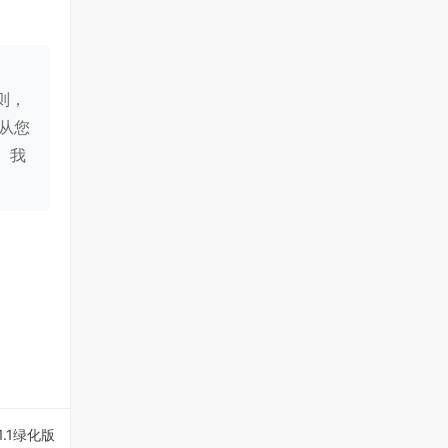
则，
从您
。我
.1绿化版