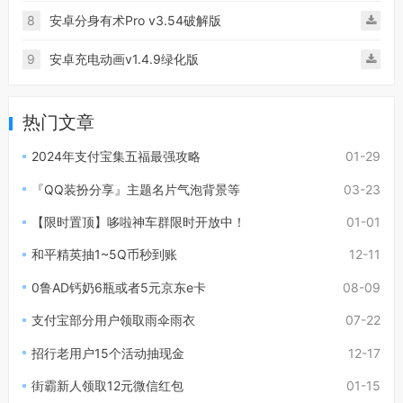
8
安卓分身有术Pro v3.54破解版
9
安卓充电动画v1.4.9绿化版
热门文章
2024年支付宝集五福最强攻略
01-29
『QQ装扮分享』主题名片气泡背景等
03-23
【限时置顶】哆啦神车群限时开放中！
01-01
和平精英抽1~5Q币秒到账
12-11
0鲁AD钙奶6瓶或者5元京东e卡
08-09
支付宝部分用户领取雨伞雨衣
07-22
招行老用户15个活动抽现金
12-17
街霸新人领取12元微信红包
01-15