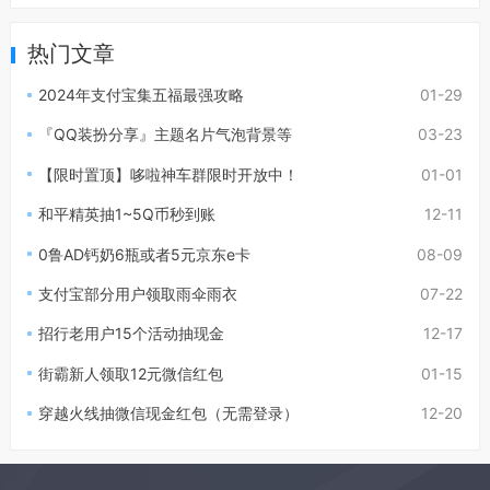
热门文章
2024年支付宝集五福最强攻略
01-29
『QQ装扮分享』主题名片气泡背景等
03-23
【限时置顶】哆啦神车群限时开放中！
01-01
和平精英抽1~5Q币秒到账
12-11
0鲁AD钙奶6瓶或者5元京东e卡
08-09
支付宝部分用户领取雨伞雨衣
07-22
招行老用户15个活动抽现金
12-17
街霸新人领取12元微信红包
01-15
穿越火线抽微信现金红包（无需登录）
12-20