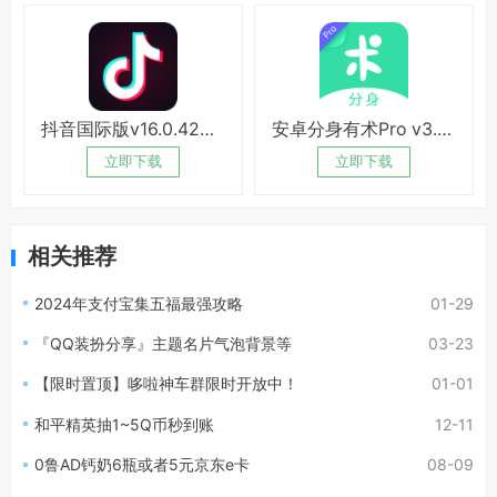
抖音国际版v16.0.42绿化版
安卓分身有术Pro v3.54破解版
立即下载
立即下载
相关推荐
2024年支付宝集五福最强攻略
01-29
『QQ装扮分享』主题名片气泡背景等
03-23
【限时置顶】哆啦神车群限时开放中！
01-01
和平精英抽1~5Q币秒到账
12-11
0鲁AD钙奶6瓶或者5元京东e卡
08-09