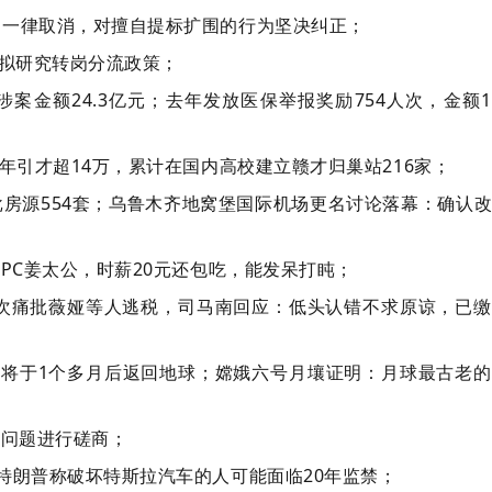
目一律取消，对擅自提标扩围的行为坚决纠正；
，拟研究转岗分流政策；
案金额24.3亿元；去年发放医保举报奖励754人次，金额18
年引才超14万，累计在国内高校建立赣才归巢站216家；
房源554套；乌鲁木齐地窝堡国际机场更名讨论落幕：确认
PC姜太公，时薪20元还包吃，能发呆打盹；
曾多次痛批薇娅等人逃税，司马南回应：低头认错不求原谅，已
，将于1个多月后返回地球；嫦娥六号月壤证明：月球最古老
税问题进行磋商；
特朗普称破坏特斯拉汽车的人可能面临20年监禁；