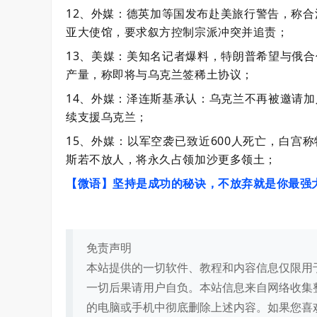
12、外媒：德英加等国发布赴美旅行警告，称合
亚大使馆，要求叙方控制宗派冲突并追责；
13、美媒：美知名记者爆料，特朗普希望与俄
产量，称即将与乌克兰签稀土协议；
14、外媒：泽连斯基承认：乌克兰不再被邀请
续支援乌克兰；
15、外媒：以军空袭已致近600人死亡，白宫
斯若不放人，将永久占领加沙更多领土；
【微语】坚持是成功的秘诀，不放弃就是你最强
免责声明
本站提供的一切软件、教程和内容信息仅限用
一切后果请用户自负。本站信息来自网络收集
的电脑或手机中彻底删除上述内容。如果您喜