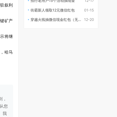
招行老用户15个活动抽现金
12-17
开驻叙利
街霸新人领取12元微信红包
01-15
穿越火线抽微信现金红包（无需登录）
12-20
关键矿产
表示将继
示，哈马
则，
从您
。我