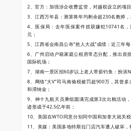
2、官方：加强涉企收费监管，对越权设立的项
3、江西万年县：测算将年均剩余超230名教师
4、医保局：去年医保案件抓获嫌犯10741名，涉
元；
5、江西省会南昌公布“抢人大战”成绩：近三年每
6、广州启动户籍家庭公租房常态分配，推出首批
国际机场；
7、湖南一景区招60岁以上老人带薪钓鱼：扮演N
8、网络“大V”司马南偷税被罚超900万，其
和滞纳金；
9、神十九航天员乘组圆满完成第3次出舱活动
迹形成于42.5亿年前；
10、美国在WTO同意分别同中国和加拿大就关
11、美媒：美国多地特斯拉门店汽车遭人破坏，