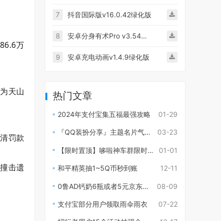
7
抖音国际版v16.0.42绿化版
8
安卓分身有术Pro v3.54破解版
6.6万
9
安卓充电动画v1.4.9绿化版
改为天山
热门文章
2024年支付宝集五福最强攻略
01-29
『QQ装扮分享』主题名片气泡背景等
03-23
缴清罚款
【限时置顶】哆啦神车群限时开放中！
01-01
的撞击遗
和平精英抽1~5Q币秒到账
12-11
0鲁AD钙奶6瓶或者5元京东e卡
08-09
支付宝部分用户领取雨伞雨衣
07-22